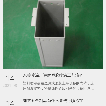
东莞喷涂厂讲解塑胶喷涂工艺流程
14
塑料喷涂是在金属或混凝土等设备的内壁，选
2021-08
用耐腐资料，将腐蚀性介质同基体设备阻隔，
然后起到防腐蚀作用，塑料喷涂的布料根据布
料资料不同分胶泥防腐布料、砖板防腐布料、
知道五金制品为什么要进行喷涂加工吗？
14
橡胶防腐布料、塑料防腐布料、玻璃钢防腐布