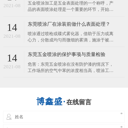
五金喷涂加工是五金表面处理的一个称呼，产
料几大类，塑料喷涂多用于化工设备的防腐
2021-08
品的表面喷涂处理是一个重要的环节，开始想
蚀。​下面，一起来听听东莞喷涂厂讲解塑胶喷
的是装饰的作用，但它更重要的一个是它看保
涂工艺流程1.退火：
护到产品，使产品不易生锈、耐 磨、使用时
东莞喷涂厂在涂装前做什么表面处理？
14
间长等，接下来由五金喷涂厂来给您讲讲五金
喷涂通过喷枪或碟式雾化器，借助于压力或离
表面喷涂的性能和作用。 1、保护的作用 涂层
2021-08
心力，分散成均匀而微细的雾滴，施涂于被涂
可以保护好金属、五金、钢材、
物表面的涂装方法。 可分为空气喷涂、无空
气喷涂、静电喷涂以及上述基本喷涂形式的各
东莞五金喷涂的保护事项与质量检验
14
种派生的方式，如大流量低压力雾化喷涂、热
危害：东莞五金喷涂在没有防护漆的情况下，
喷涂、自动喷涂、多组喷涂等。 东莞喷涂厂
2021-08
工作场所的空气中苯的浓度相当高，喷涂工人
说表面处理是在基体材料表面上人工形成
的危害。长期接触苯可引起慢性中毒，导致白
细胞减少，血小板，骨髓造血功能障碍等疾
病。喷涂对人体的伤害，不仅可以通过肺部发
生，也可以通过皮肤吸收。人体皮肤直接接触
在线留言
喷涂，能溶解脂肪的皮肤，造成皮肤干燥，发
炎也进入人体。