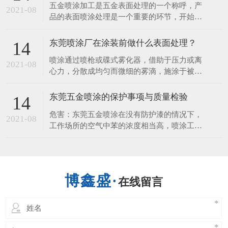
五金喷涂加工是五金表面处理的一个称呼，产
料几大类，塑料喷涂多用于化工设备的防腐
2021-08
品的表面喷涂处理是一个重要的环节，开始想
蚀。​下面，一起来听听东莞喷涂厂讲解塑胶喷
的是装饰的作用，但它更重要的一个是它看保
涂工艺流程1.退火：
护到产品，使产品不易生锈、耐 磨、使用时
东莞喷涂厂在涂装前做什么表面处理？
14
间长等，接下来由五金喷涂厂来给您讲讲五金
喷涂通过喷枪或碟式雾化器，借助于压力或离
表面喷涂的性能和作用。 1、保护的作用 涂层
2021-08
心力，分散成均匀而微细的雾滴，施涂于被涂
可以保护好金属、五金、钢材、
物表面的涂装方法。 可分为空气喷涂、无空
气喷涂、静电喷涂以及上述基本喷涂形式的各
东莞五金喷涂的保护事项与质量检验
14
种派生的方式，如大流量低压力雾化喷涂、热
危害：东莞五金喷涂在没有防护漆的情况下，
喷涂、自动喷涂、多组喷涂等。 东莞喷涂厂
2021-08
工作场所的空气中苯的浓度相当高，喷涂工人
说表面处理是在基体材料表面上人工形成
的危害。长期接触苯可引起慢性中毒，导致白
细胞减少，血小板，骨髓造血功能障碍等疾
病。喷涂对人体的伤害，不仅可以通过肺部发
生，也可以通过皮肤吸收。人体皮肤直接接触
在线留言
喷涂，能溶解脂肪的皮肤，造成皮肤干燥，发
炎也进入人体。