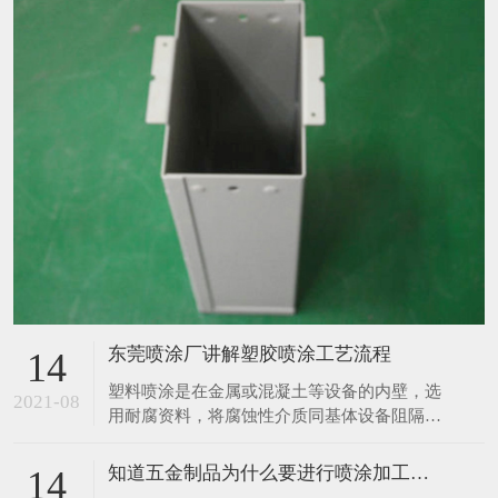
东莞喷涂厂讲解塑胶喷涂工艺流程
14
塑料喷涂是在金属或混凝土等设备的内壁，选
2021-08
用耐腐资料，将腐蚀性介质同基体设备阻隔，
然后起到防腐蚀作用，塑料喷涂的布料根据布
料资料不同分胶泥防腐布料、砖板防腐布料、
知道五金制品为什么要进行喷涂加工吗？
14
橡胶防腐布料、塑料防腐布料、玻璃钢防腐布