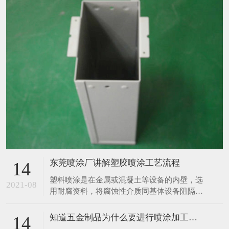
东莞喷涂厂讲解塑胶喷涂工艺流程
14
塑料喷涂是在金属或混凝土等设备的内壁，选
2021-08
用耐腐资料，将腐蚀性介质同基体设备阻隔，
然后起到防腐蚀作用，塑料喷涂的布料根据布
料资料不同分胶泥防腐布料、砖板防腐布料、
知道五金制品为什么要进行喷涂加工吗？
14
橡胶防腐布料、塑料防腐布料、玻璃钢防腐布