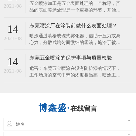
五金喷涂加工是五金表面处理的一个称呼，产
料几大类，塑料喷涂多用于化工设备的防腐
2021-08
品的表面喷涂处理是一个重要的环节，开始想
蚀。​下面，一起来听听东莞喷涂厂讲解塑胶喷
的是装饰的作用，但它更重要的一个是它看保
涂工艺流程1.退火：
护到产品，使产品不易生锈、耐 磨、使用时
东莞喷涂厂在涂装前做什么表面处理？
14
间长等，接下来由五金喷涂厂来给您讲讲五金
喷涂通过喷枪或碟式雾化器，借助于压力或离
表面喷涂的性能和作用。 1、保护的作用 涂层
2021-08
心力，分散成均匀而微细的雾滴，施涂于被涂
可以保护好金属、五金、钢材、
物表面的涂装方法。 可分为空气喷涂、无空
气喷涂、静电喷涂以及上述基本喷涂形式的各
东莞五金喷涂的保护事项与质量检验
14
种派生的方式，如大流量低压力雾化喷涂、热
危害：东莞五金喷涂在没有防护漆的情况下，
喷涂、自动喷涂、多组喷涂等。 东莞喷涂厂
2021-08
工作场所的空气中苯的浓度相当高，喷涂工人
说表面处理是在基体材料表面上人工形成
的危害。长期接触苯可引起慢性中毒，导致白
细胞减少，血小板，骨髓造血功能障碍等疾
病。喷涂对人体的伤害，不仅可以通过肺部发
生，也可以通过皮肤吸收。人体皮肤直接接触
在线留言
喷涂，能溶解脂肪的皮肤，造成皮肤干燥，发
炎也进入人体。