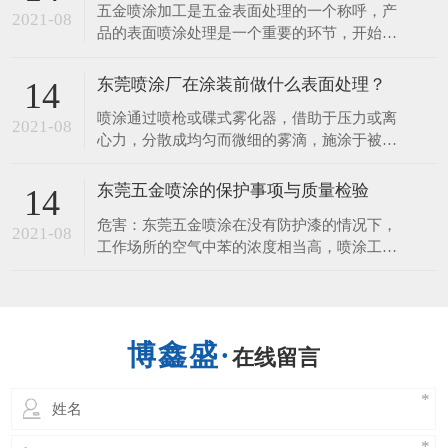
五金喷涂加工是五金表面处理的一个称呼，产
料几大类，塑料喷涂多用于化工设备的防腐
2021-08
品的表面喷涂处理是一个重要的环节，开始想
蚀。​下面，一起来听听东莞喷涂厂讲解塑胶喷
的是装饰的作用，但它更重要的一个是它看保
涂工艺流程1.退火：
护到产品，使产品不易生锈、耐 磨、使用时
东莞喷涂厂在涂装前做什么表面处理？
14
间长等，接下来由五金喷涂厂来给您讲讲五金
喷涂通过喷枪或碟式雾化器，借助于压力或离
表面喷涂的性能和作用。 1、保护的作用 涂层
2021-08
心力，分散成均匀而微细的雾滴，施涂于被涂
可以保护好金属、五金、钢材、
物表面的涂装方法。 可分为空气喷涂、无空
气喷涂、静电喷涂以及上述基本喷涂形式的各
东莞五金喷涂的保护事项与质量检验
14
种派生的方式，如大流量低压力雾化喷涂、热
危害：东莞五金喷涂在没有防护漆的情况下，
喷涂、自动喷涂、多组喷涂等。 东莞喷涂厂
2021-08
工作场所的空气中苯的浓度相当高，喷涂工人
说表面处理是在基体材料表面上人工形成
的危害。长期接触苯可引起慢性中毒，导致白
细胞减少，血小板，骨髓造血功能障碍等疾
病。喷涂对人体的伤害，不仅可以通过肺部发
生，也可以通过皮肤吸收。人体皮肤直接接触
在线留言
喷涂，能溶解脂肪的皮肤，造成皮肤干燥，发
炎也进入人体。