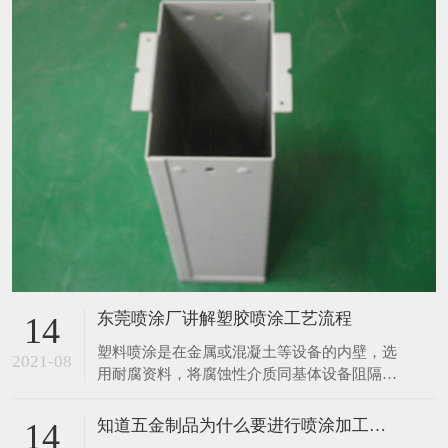
东莞喷涂厂讲解塑胶喷涂工艺流程
14
塑料喷涂是在金属或混凝土等设备的内壁，选
2021-08
用耐腐资料，将腐蚀性介质同基体设备阻隔，
然后起到防腐蚀作用，塑料喷涂的布料根据布
料资料不同分胶泥防腐布料、砖板防腐布料、
知道五金制品为什么要进行喷涂加工吗？
14
橡胶防腐布料、塑料防腐布料、玻璃钢防腐布