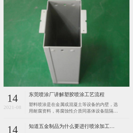
东莞喷涂厂讲解塑胶喷涂工艺流程
14
塑料喷涂是在金属或混凝土等设备的内壁，选
2021-08
用耐腐资料，将腐蚀性介质同基体设备阻隔，
然后起到防腐蚀作用，塑料喷涂的布料根据布
料资料不同分胶泥防腐布料、砖板防腐布料、
知道五金制品为什么要进行喷涂加工吗？
14
橡胶防腐布料、塑料防腐布料、玻璃钢防腐布