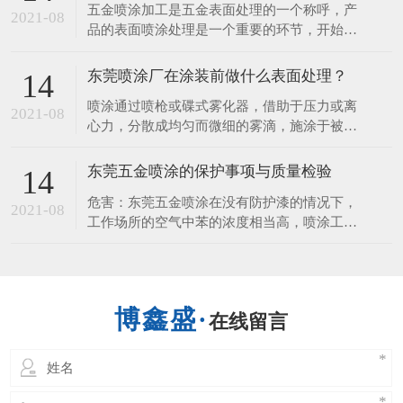
五金喷涂加工是五金表面处理的一个称呼，产
料几大类，塑料喷涂多用于化工设备的防腐
2021-08
品的表面喷涂处理是一个重要的环节，开始想
蚀。​下面，一起来听听东莞喷涂厂讲解塑胶喷
的是装饰的作用，但它更重要的一个是它看保
涂工艺流程1.退火：
护到产品，使产品不易生锈、耐 磨、使用时
东莞喷涂厂在涂装前做什么表面处理？
14
间长等，接下来由五金喷涂厂来给您讲讲五金
喷涂通过喷枪或碟式雾化器，借助于压力或离
表面喷涂的性能和作用。 1、保护的作用 涂层
2021-08
心力，分散成均匀而微细的雾滴，施涂于被涂
可以保护好金属、五金、钢材、
物表面的涂装方法。 可分为空气喷涂、无空
气喷涂、静电喷涂以及上述基本喷涂形式的各
东莞五金喷涂的保护事项与质量检验
14
种派生的方式，如大流量低压力雾化喷涂、热
危害：东莞五金喷涂在没有防护漆的情况下，
喷涂、自动喷涂、多组喷涂等。 东莞喷涂厂
2021-08
工作场所的空气中苯的浓度相当高，喷涂工人
说表面处理是在基体材料表面上人工形成
的危害。长期接触苯可引起慢性中毒，导致白
细胞减少，血小板，骨髓造血功能障碍等疾
病。喷涂对人体的伤害，不仅可以通过肺部发
生，也可以通过皮肤吸收。人体皮肤直接接触
在线留言
喷涂，能溶解脂肪的皮肤，造成皮肤干燥，发
炎也进入人体。