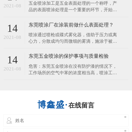
五金喷涂加工是五金表面处理的一个称呼，产
料几大类，塑料喷涂多用于化工设备的防腐
2021-08
品的表面喷涂处理是一个重要的环节，开始想
蚀。​下面，一起来听听东莞喷涂厂讲解塑胶喷
的是装饰的作用，但它更重要的一个是它看保
涂工艺流程1.退火：
护到产品，使产品不易生锈、耐 磨、使用时
东莞喷涂厂在涂装前做什么表面处理？
14
间长等，接下来由五金喷涂厂来给您讲讲五金
喷涂通过喷枪或碟式雾化器，借助于压力或离
表面喷涂的性能和作用。 1、保护的作用 涂层
2021-08
心力，分散成均匀而微细的雾滴，施涂于被涂
可以保护好金属、五金、钢材、
物表面的涂装方法。 可分为空气喷涂、无空
气喷涂、静电喷涂以及上述基本喷涂形式的各
东莞五金喷涂的保护事项与质量检验
14
种派生的方式，如大流量低压力雾化喷涂、热
危害：东莞五金喷涂在没有防护漆的情况下，
喷涂、自动喷涂、多组喷涂等。 东莞喷涂厂
2021-08
工作场所的空气中苯的浓度相当高，喷涂工人
说表面处理是在基体材料表面上人工形成
的危害。长期接触苯可引起慢性中毒，导致白
细胞减少，血小板，骨髓造血功能障碍等疾
病。喷涂对人体的伤害，不仅可以通过肺部发
生，也可以通过皮肤吸收。人体皮肤直接接触
在线留言
喷涂，能溶解脂肪的皮肤，造成皮肤干燥，发
炎也进入人体。