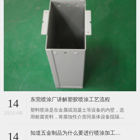
东莞喷涂厂讲解塑胶喷涂工艺流程
14
塑料喷涂是在金属或混凝土等设备的内壁，选
2021-08
用耐腐资料，将腐蚀性介质同基体设备阻隔，
然后起到防腐蚀作用，塑料喷涂的布料根据布
料资料不同分胶泥防腐布料、砖板防腐布料、
知道五金制品为什么要进行喷涂加工吗？
14
橡胶防腐布料、塑料防腐布料、玻璃钢防腐布