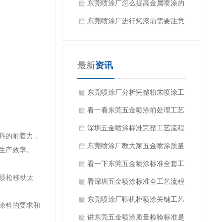
些？
东莞喷涂厂怎么提高金属喷涂的
效果？
东莞喷涂厂进行烤漆前需要注意
什么吗？
最新
资讯
东莞喷涂厂分析完整粉末喷涂工
艺流程有哪些方面？
看一看东莞五金喷涂前处理工艺
有哪些？
深圳五金喷涂标准完整工艺流程
料的附着力，
是什么？
东莞喷涂厂教大家五金喷涂质量
生产效率。
如何检验？
看一下东莞五金喷涂标准全套工
果喷枪移动太
艺流程是什么？
看深圳五金喷涂标准全工艺流程
都有哪些方面？
东莞喷涂厂聊机柜喷涂关键工艺
涂料的要求和
要求是什么？
讲东莞五金喷涂质量检验标准是