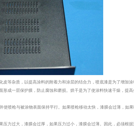
化皮等杂质，以提高涂料的附着力和涂层的结合力，喷底漆是为了增加涂
面形成一层保护膜，防止腐蚀和磨损。烘干是为了使涂料快速干燥，提高
处，并使喷枪与被涂物表面保持平行。如果喷枪移动太快，漆膜会过薄，如
果压力过大，漆膜会过厚，如果压力过小，漆膜会过薄。因此，必须根据