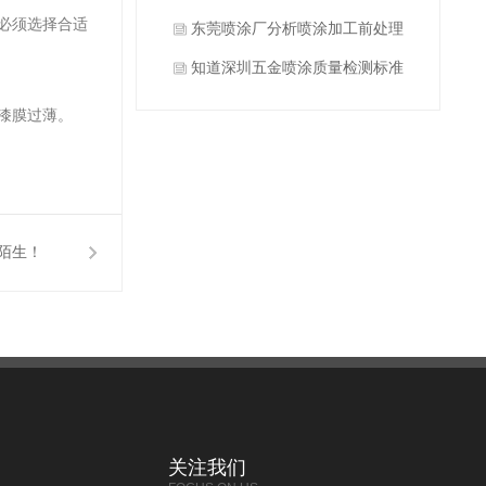
必须选择合适
什么？
东莞喷涂厂分析喷涂加工前处理
方式有哪些？
知道深圳五金喷涂质量检测标准
有哪些吗？
漆膜过薄。
陌生！
关注我们