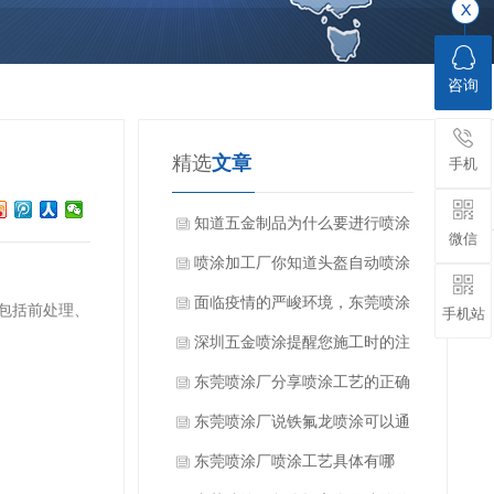
咨询
精选
文章
手机
知道五金制品为什么要进行喷涂
微信
加工吗？
喷涂加工厂你知道头盔自动喷涂
设备的特点吗？
面临疫情的严峻环境，东莞喷涂
包括前处理、
手机站
厂家该如何顺利开展工作？
深圳五金喷涂提醒您施工时的注
意要点
东莞喷涂厂分享喷涂工艺的正确
操作和技巧
东莞喷涂厂说铁氟龙喷涂可以通
过几种方法测试储存变质问题
东莞喷涂厂喷涂工艺具体有哪