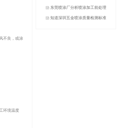
什么？
东莞喷涂厂分析喷涂加工前处理
方式有哪些？
知道深圳五金喷涂质量检测标准
有哪些吗？
风不良，或涂
工环境温度