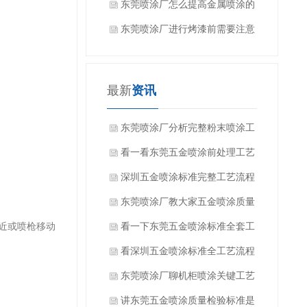
些？
东莞喷涂厂怎么提高金属喷涂的
效果？
东莞喷涂厂进行烤漆前需要注意
什么吗？
最新
资讯
东莞喷涂厂分析完整粉末喷涂工
艺流程有哪些方面？
看一看东莞五金喷涂前处理工艺
有哪些？
深圳五金喷涂标准完整工艺流程
是什么？
东莞喷涂厂教大家五金喷涂质量
近或喷枪移动
如何检验？
看一下东莞五金喷涂标准全套工
艺流程是什么？
看深圳五金喷涂标准全工艺流程
都有哪些方面？
东莞喷涂厂聊机柜喷涂关键工艺
要求是什么？
讲东莞五金喷涂质量检验标准是