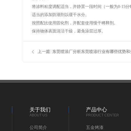
将涂料粘度调配适当，并静置一段时间（一般为8-15
适当的添加防潮剂以缓干水分。
按照配比使用固化剂，并配套使用慢干稀释剂。
保持物体表面清洁干燥，避免涂层过厚。
上一篇:
东莞喷涂厂分析东莞喷涂行业有哪些优势和
关于我们
产品中心
ABOUT US
PRODUCT CENTER
公司简介
五金烤漆