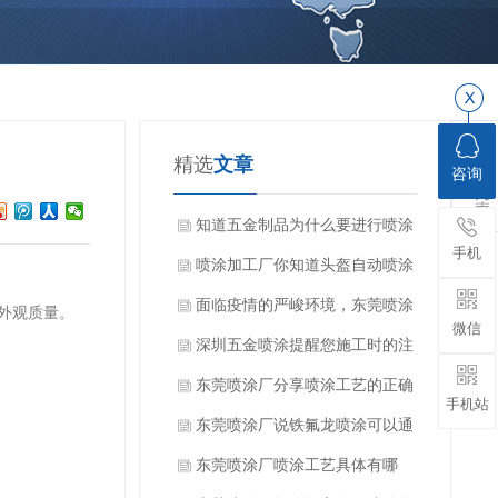
精选
文章
咨询
知道五金制品为什么要进行喷涂
手机
加工吗？
喷涂加工厂你知道头盔自动喷涂
设备的特点吗？
面临疫情的严峻环境，东莞喷涂
外观质量。
微信
厂家该如何顺利开展工作？
深圳五金喷涂提醒您施工时的注
意要点
东莞喷涂厂分享喷涂工艺的正确
手机站
操作和技巧
东莞喷涂厂说铁氟龙喷涂可以通
过几种方法测试储存变质问题
东莞喷涂厂喷涂工艺具体有哪