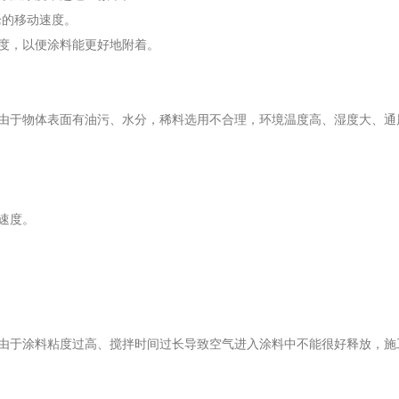
枪的移动速度。
度，以便涂料能更好地附着。
由于物体表面有油污、水分，稀料选用不合理，环境温度高、湿度大、通
速度。
由于涂料粘度过高、搅拌时间过长导致空气进入涂料中不能很好释放，施