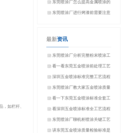
些？
东莞喷涂厂怎么提高金属喷涂的
效果？
东莞喷涂厂进行烤漆前需要注意
什么吗？
最新
资讯
东莞喷涂厂分析完整粉末喷涂工
艺流程有哪些方面？
看一看东莞五金喷涂前处理工艺
有哪些？
深圳五金喷涂标准完整工艺流程
是什么？
东莞喷涂厂教大家五金喷涂质量
如何检验？
看一下东莞五金喷涂标准全套工
品，如栏杆、
艺流程是什么？
看深圳五金喷涂标准全工艺流程
都有哪些方面？
东莞喷涂厂聊机柜喷涂关键工艺
要求是什么？
讲东莞五金喷涂质量检验标准是