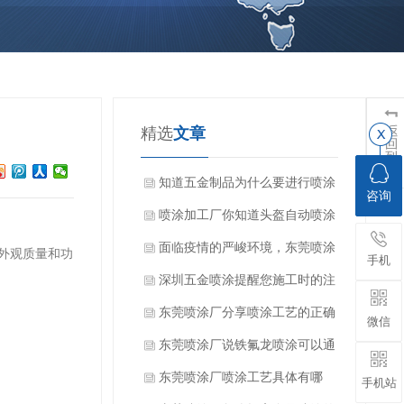
精选
文章
知道五金制品为什么要进行喷涂
咨询
加工吗？
喷涂加工厂你知道头盔自动喷涂
设备的特点吗？
面临疫情的严峻环境，东莞喷涂
外观质量和功
手机
厂家该如何顺利开展工作？
深圳五金喷涂提醒您施工时的注
意要点
东莞喷涂厂分享喷涂工艺的正确
微信
操作和技巧
东莞喷涂厂说铁氟龙喷涂可以通
过几种方法测试储存变质问题
东莞喷涂厂喷涂工艺具体有哪
手机站