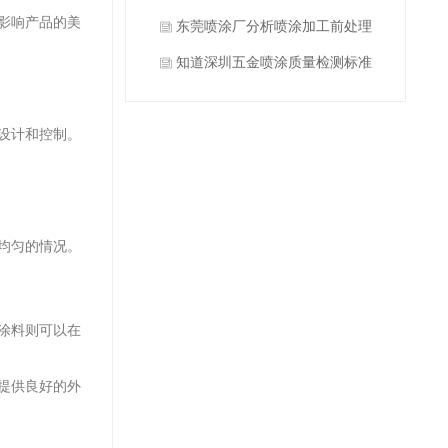
影响产品的美
什么？
东莞喷涂厂分析喷涂加工前处理
方式有哪些？
知道深圳五金喷涂质量检测标准
有哪些吗？
设计和控制。
均匀的情况。
涂料则可以在
提供良好的外