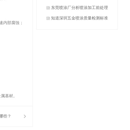
。
什么？
东莞喷涂厂分析喷涂加工前处理
方式有哪些？
知道深圳五金喷涂质量检测标准
速内部腐蚀；
有哪些吗？
金属基材。
哪些？