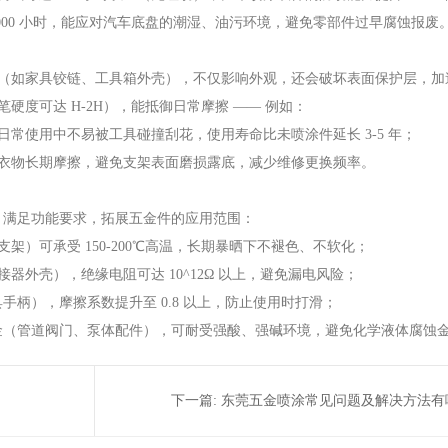
000 小时，能应对汽车底盘的潮湿、油污环境，避免零部件过早腐蚀报废
（如家具铰链、工具箱外壳），不仅影响外观，还会破坏表面保护层，加
度可达 H-2H），能抵御日常摩擦 —— 例如：
常使用中不易被工具碰撞刮花，使用寿命比未喷涂件延长 3-5 年；
衣物长期摩擦，避免支架表面磨损露底，减少维修更换频率。
” 满足功能要求，拓展五金件的应用范围：
）可承受 150-200℃高温，长期暴晒下不褪色、不软化；
外壳），绝缘电阻可达 10^12Ω 以上，避免漏电风险；
手柄），摩擦系数提升至 0.8 以上，防止使用时打滑；
五金（管道阀门、泵体配件），可耐受强酸、强碱环境，避免化学液体腐蚀
下一篇:
东莞五金喷涂常见问题及解决方法有