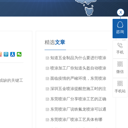
咨询
精选
文章
手机
知道五金制品为什么要进行喷涂
加工吗？
喷涂加工厂你知道头盔自动喷涂
微信
设备的特点吗？
面临疫情的严峻环境，东莞喷涂
或缺的关键工
厂家该如何顺利开展工作？
深圳五金喷涂提醒您施工时的注
手机站
意要点
东莞喷涂厂分享喷涂工艺的正确
操作和技巧
东莞喷涂厂说铁氟龙喷涂可以通
过几种方法测试储存变质问题
东莞喷涂厂喷涂工艺具体有哪