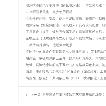
电泳喷涂的汽车零部件（阴极电泳漆），耐盐雾可达 1
2. 增强耐磨抗刮，减少使用损耗
五金件在运输、安装、使用中易因摩擦、碰撞产生划痕
喷涂涂层（如聚氨酯漆、环氧粉末）具有较高硬度（铅笔硬
工具五金（扳手、螺丝刀金属手柄）喷涂环氧粉末后，日
家电五金（洗衣机内筒支架）喷涂耐磨粉末后，可承受
3. 赋予特殊功能，适配复杂场景
不同行业的五金件有特殊需求，喷涂可通过 “定制涂层
耐高温：氟碳喷涂的五金件（如户外灯具外壳、太阳能支架
绝缘：喷涂绝缘漆的电子五金（如电路板固定支架、连接器
防滑：表面喷涂 “纹理涂层” 的五金件（如踏步板、工具
防腐蚀（酸碱）：聚四氟乙烯（PTFE）喷涂的化工
上一篇:
东莞喷涂厂阐述喷涂工艺有哪些适用场景？