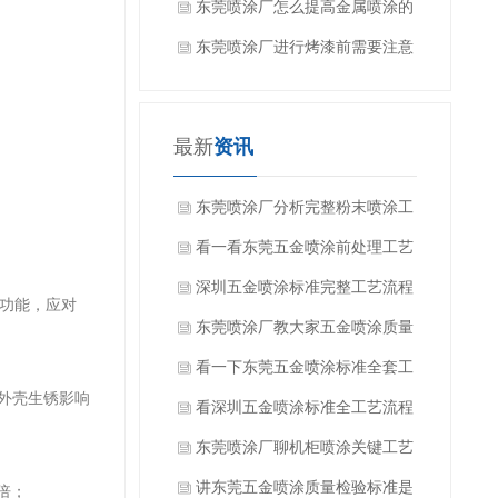
些？
东莞喷涂厂怎么提高金属喷涂的
效果？
东莞喷涂厂进行烤漆前需要注意
什么吗？
最新
资讯
东莞喷涂厂分析完整粉末喷涂工
艺流程有哪些方面？
看一看东莞五金喷涂前处理工艺
有哪些？
深圳五金喷涂标准完整工艺流程
心功能，应对
是什么？
东莞喷涂厂教大家五金喷涂质量
如何检验？
看一下东莞五金喷涂标准全套工
外壳生锈影响
艺流程是什么？
看深圳五金喷涂标准全工艺流程
都有哪些方面？
东莞喷涂厂聊机柜喷涂关键工艺
要求是什么？
讲东莞五金喷涂质量检验标准是
倍；