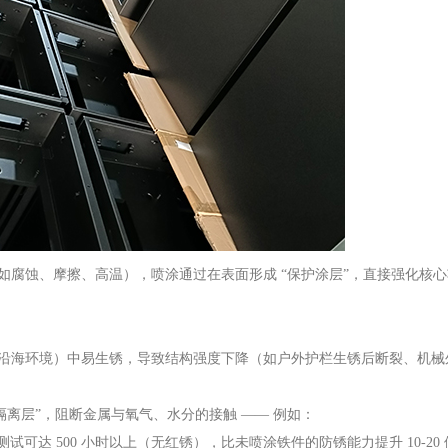
如腐蚀、摩擦、高温），喷涂通过在表面形成 “保护涂层”，直接强化核
沿海环境）中易生锈，导致结构强度下降（如户外护栏生锈后断裂、机械
隔离层”，阻断金属与氧气、水分的接触 —— 例如：
试可达 500 小时以上（无红锈），比未喷涂铁件的防锈能力提升 10-20 