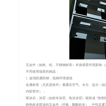
五金件（如铁、铝、不锈钢材质）本身易受环境影响（
不同使用场景的挑战：
1. 超强防腐防锈，抵御环境侵蚀
金属材质（尤其是铁件）暴露在空气、水分、盐分（如
内部零件）；
喷涂后，涂层（如粉末涂层、电泳涂层）能形成 “致密
静电粉末喷涂的五金件（环氧 - 聚酯粉末），中性盐雾测