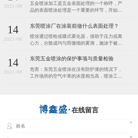
五金喷涂加工是五金表面处理的一个称呼，产
料几大类，塑料喷涂多用于化工设备的防腐
2021-08
品的表面喷涂处理是一个重要的环节，开始想
蚀。​下面，一起来听听东莞喷涂厂讲解塑胶喷
的是装饰的作用，但它更重要的一个是它看保
涂工艺流程1.退火：
护到产品，使产品不易生锈、耐 磨、使用时
东莞喷涂厂在涂装前做什么表面处理？
14
间长等，接下来由五金喷涂厂来给您讲讲五金
喷涂通过喷枪或碟式雾化器，借助于压力或离
表面喷涂的性能和作用。 1、保护的作用 涂层
2021-08
心力，分散成均匀而微细的雾滴，施涂于被涂
可以保护好金属、五金、钢材、
物表面的涂装方法。 可分为空气喷涂、无空
气喷涂、静电喷涂以及上述基本喷涂形式的各
东莞五金喷涂的保护事项与质量检验
14
种派生的方式，如大流量低压力雾化喷涂、热
危害：东莞五金喷涂在没有防护漆的情况下，
喷涂、自动喷涂、多组喷涂等。 东莞喷涂厂
2021-08
工作场所的空气中苯的浓度相当高，喷涂工人
说表面处理是在基体材料表面上人工形成
的危害。长期接触苯可引起慢性中毒，导致白
细胞减少，血小板，骨髓造血功能障碍等疾
病。喷涂对人体的伤害，不仅可以通过肺部发
生，也可以通过皮肤吸收。人体皮肤直接接触
在线留言
喷涂，能溶解脂肪的皮肤，造成皮肤干燥，发
炎也进入人体。