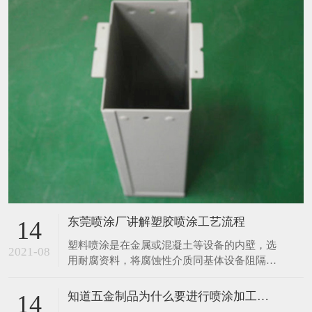
东莞喷涂厂讲解塑胶喷涂工艺流程
14
塑料喷涂是在金属或混凝土等设备的内壁，选
2021-08
用耐腐资料，将腐蚀性介质同基体设备阻隔，
然后起到防腐蚀作用，塑料喷涂的布料根据布
料资料不同分胶泥防腐布料、砖板防腐布料、
知道五金制品为什么要进行喷涂加工吗？
14
橡胶防腐布料、塑料防腐布料、玻璃钢防腐布