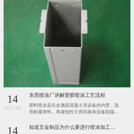
东莞喷涂厂讲解塑胶喷涂工艺流程
14
塑料喷涂是在金属或混凝土等设备的内壁，选
2021-08
用耐腐资料，将腐蚀性介质同基体设备阻隔，
然后起到防腐蚀作用，塑料喷涂的布料根据布
料资料不同分胶泥防腐布料、砖板防腐布料、
知道五金制品为什么要进行喷涂加工吗？
14
橡胶防腐布料、塑料防腐布料、玻璃钢防腐布