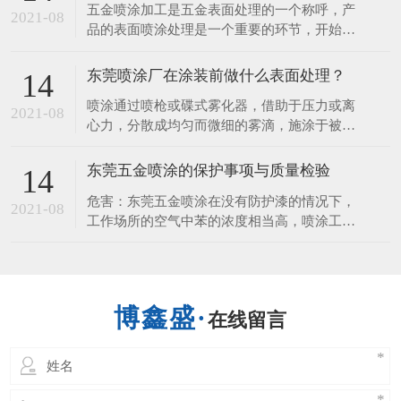
五金喷涂加工是五金表面处理的一个称呼，产
料几大类，塑料喷涂多用于化工设备的防腐
2021-08
品的表面喷涂处理是一个重要的环节，开始想
蚀。​下面，一起来听听东莞喷涂厂讲解塑胶喷
的是装饰的作用，但它更重要的一个是它看保
涂工艺流程1.退火：
护到产品，使产品不易生锈、耐 磨、使用时
东莞喷涂厂在涂装前做什么表面处理？
14
间长等，接下来由五金喷涂厂来给您讲讲五金
喷涂通过喷枪或碟式雾化器，借助于压力或离
表面喷涂的性能和作用。 1、保护的作用 涂层
2021-08
心力，分散成均匀而微细的雾滴，施涂于被涂
可以保护好金属、五金、钢材、
物表面的涂装方法。 可分为空气喷涂、无空
气喷涂、静电喷涂以及上述基本喷涂形式的各
东莞五金喷涂的保护事项与质量检验
14
种派生的方式，如大流量低压力雾化喷涂、热
危害：东莞五金喷涂在没有防护漆的情况下，
喷涂、自动喷涂、多组喷涂等。 东莞喷涂厂
2021-08
工作场所的空气中苯的浓度相当高，喷涂工人
说表面处理是在基体材料表面上人工形成
的危害。长期接触苯可引起慢性中毒，导致白
细胞减少，血小板，骨髓造血功能障碍等疾
病。喷涂对人体的伤害，不仅可以通过肺部发
生，也可以通过皮肤吸收。人体皮肤直接接触
在线留言
喷涂，能溶解脂肪的皮肤，造成皮肤干燥，发
炎也进入人体。