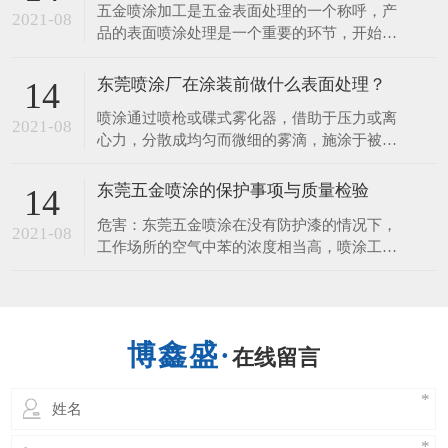
五金喷涂加工是五金表面处理的一个称呼，产
料几大类，塑料喷涂多用于化工设备的防腐
2021-08
品的表面喷涂处理是一个重要的环节，开始想
蚀。​下面，一起来听听东莞喷涂厂讲解塑胶喷
的是装饰的作用，但它更重要的一个是它看保
涂工艺流程1.退火：
护到产品，使产品不易生锈、耐 磨、使用时
东莞喷涂厂在涂装前做什么表面处理？
14
间长等，接下来由五金喷涂厂来给您讲讲五金
喷涂通过喷枪或碟式雾化器，借助于压力或离
表面喷涂的性能和作用。 1、保护的作用 涂层
2021-08
心力，分散成均匀而微细的雾滴，施涂于被涂
可以保护好金属、五金、钢材、
物表面的涂装方法。 可分为空气喷涂、无空
气喷涂、静电喷涂以及上述基本喷涂形式的各
东莞五金喷涂的保护事项与质量检验
14
种派生的方式，如大流量低压力雾化喷涂、热
危害：东莞五金喷涂在没有防护漆的情况下，
喷涂、自动喷涂、多组喷涂等。 东莞喷涂厂
2021-08
工作场所的空气中苯的浓度相当高，喷涂工人
说表面处理是在基体材料表面上人工形成
的危害。长期接触苯可引起慢性中毒，导致白
细胞减少，血小板，骨髓造血功能障碍等疾
病。喷涂对人体的伤害，不仅可以通过肺部发
生，也可以通过皮肤吸收。人体皮肤直接接触
在线留言
喷涂，能溶解脂肪的皮肤，造成皮肤干燥，发
炎也进入人体。