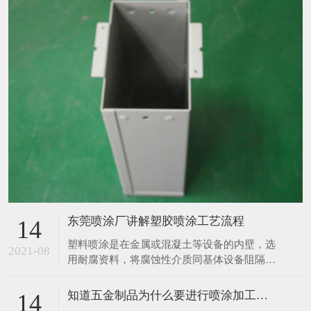
东莞喷涂厂讲解塑胶喷涂工艺流程
14
塑料喷涂是在金属或混凝土等设备的内壁，选
2021-08
用耐腐资料，将腐蚀性介质同基体设备阻隔，
然后起到防腐蚀作用，塑料喷涂的布料根据布
料资料不同分胶泥防腐布料、砖板防腐布料、
知道五金制品为什么要进行喷涂加工吗？
14
橡胶防腐布料、塑料防腐布料、玻璃钢防腐布