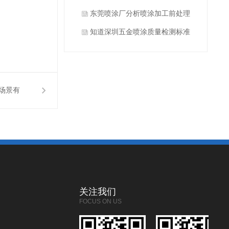
什么？
东莞喷涂厂分析喷涂加工前处理
方式有哪些？
知道深圳五金喷涂质量检测标准
有哪些吗？
场景有
哪些？
关注我们
FOCUS ON US