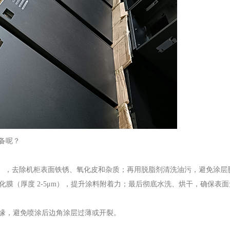
备呢？
级标准），去除机柜表面铁锈、氧化皮和杂质；再用脱脂剂清洗油污，避免涂层
化膜（厚度 2-5μm），提升涂料附着力；最后彻底水洗、烘干，确保表
缘，避免喷涂后边角涂层过薄或开裂。