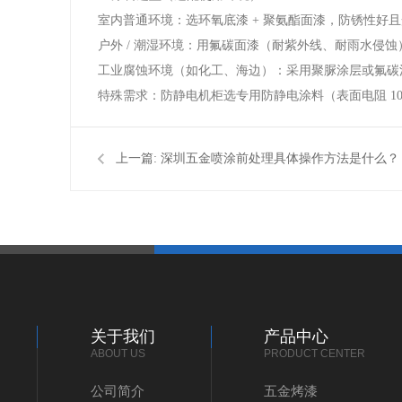
室内普通环境：选环氧底漆 + 聚氨酯面漆，防锈性好
户外 / 潮湿环境：用氟碳面漆（耐紫外线、耐雨水侵
工业腐蚀环境（如化工、海边）：采用聚脲涂层或氟碳涂
特殊需求：防静电机柜选专用防静电涂料（表面电阻 10⁶
上一篇:
深圳五金喷涂前处理具体操作方法是什么？
关于我们
产品中心
ABOUT US
PRODUCT CENTER
公司简介
五金烤漆