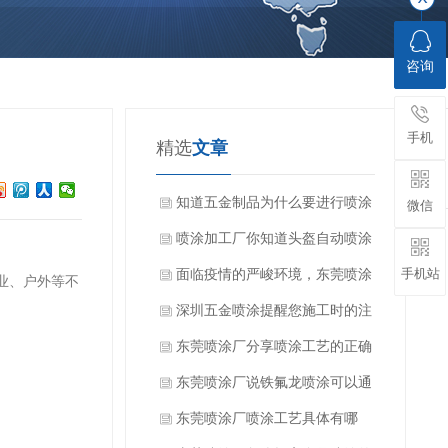
咨询
手机
精选
文章
知道五金制品为什么要进行喷涂
微信
加工吗？
喷涂加工厂你知道头盔自动喷涂
手机站
设备的特点吗？
面临疫情的严峻环境，东莞喷涂
业、户外等不
厂家该如何顺利开展工作？
深圳五金喷涂提醒您施工时的注
意要点
东莞喷涂厂分享喷涂工艺的正确
操作和技巧
东莞喷涂厂说铁氟龙喷涂可以通
过几种方法测试储存变质问题
东莞喷涂厂喷涂工艺具体有哪