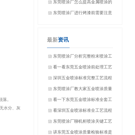
些？
东莞喷涂厂怎么提高金属喷涂的
效果？
东莞喷涂厂进行烤漆前需要注意
什么吗？
最新
资讯
东莞喷涂厂分析完整粉末喷涂工
艺流程有哪些方面？
看一看东莞五金喷涂前处理工艺
有哪些？
深圳五金喷涂标准完整工艺流程
是什么？
东莞喷涂厂教大家五金喷涂质量
脱落。
如何检验？
看一下东莞五金喷涂标准全套工
面无水分、灰
艺流程是什么？
看深圳五金喷涂标准全工艺流程
都有哪些方面？
东莞喷涂厂聊机柜喷涂关键工艺
要求是什么？
讲东莞五金喷涂质量检验标准是