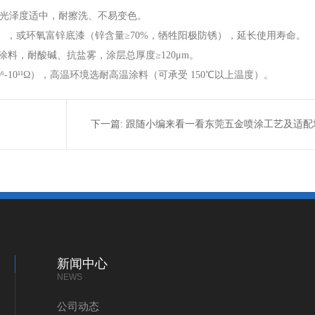
且光泽度适中，耐擦洗、不易变色。
蚀），或环氧富锌底漆（锌含量≥70%，牺牲阳极防锈），延长使用寿命。
料，耐酸碱、抗盐雾，涂层总厚度≥120μm。
-10¹¹Ω），高温环境选耐高温涂料（可承受 150℃以上温度）。
下一篇:
跟随小编来看一看东莞五金喷涂工艺及适配
新闻中心
NEWS
公司动态