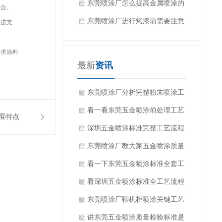
些？
东莞喷涂厂怎么提高金属喷涂的
结合。
效果？
东莞喷涂厂进行烤漆前需要注意
进支
什么吗？
求涂料
最新
资讯
东莞喷涂厂分析完整粉末喷涂工
艺流程有哪些方面？
看一看东莞五金喷涂前处理工艺
展特点
有哪些？
深圳五金喷涂标准完整工艺流程
是什么？
东莞喷涂厂教大家五金喷涂质量
如何检验？
看一下东莞五金喷涂标准全套工
艺流程是什么？
看深圳五金喷涂标准全工艺流程
都有哪些方面？
东莞喷涂厂聊机柜喷涂关键工艺
要求是什么？
讲东莞五金喷涂质量检验标准是