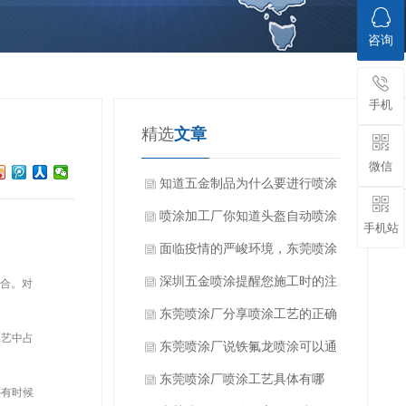
咨询
手机
精选
文章
微信
知道五金制品为什么要进行喷涂
加工吗？
喷涂加工厂你知道头盔自动喷涂
手机站
设备的特点吗？
面临疫情的严峻环境，东莞喷涂
厂家该如何顺利开展工作？
深圳五金喷涂提醒您施工时的注
合。对
意要点
东莞喷涂厂分享喷涂工艺的正确
艺中占
操作和技巧
东莞喷涂厂说铁氟龙喷涂可以通
过几种方法测试储存变质问题
东莞喷涂厂喷涂工艺具体有哪
有时候