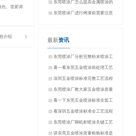
些？
东莞喷涂厂怎么提高金属喷涂的
颜色。需要调
效果？
东莞喷涂厂进行烤漆前需要注意
什么吗？
程介绍
最新
资讯
东莞喷涂厂分析完整粉末喷涂工
艺流程有哪些方面？
看一看东莞五金喷涂前处理工艺
有哪些？
深圳五金喷涂标准完整工艺流程
是什么？
东莞喷涂厂教大家五金喷涂质量
如何检验？
看一下东莞五金喷涂标准全套工
艺流程是什么？
看深圳五金喷涂标准全工艺流程
都有哪些方面？
东莞喷涂厂聊机柜喷涂关键工艺
要求是什么？
讲东莞五金喷涂质量检验标准是