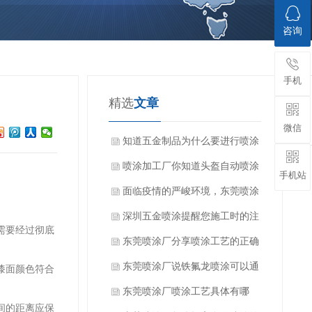
咨询
手机
精选
文章
微信
知道五金制品为什么要进行喷涂
加工吗？
喷涂加工厂你知道头盔自动喷涂
手机站
设备的特点吗？
面临疫情的严峻环境，东莞喷涂
厂家该如何顺利开展工作？
深圳五金喷涂提醒您施工时的注
需要经过彻底
意要点
东莞喷涂厂分享喷涂工艺的正确
操作和技巧
东莞喷涂厂说铁氟龙喷涂可以通
漆面颜色符合
过几种方法测试储存变质问题
东莞喷涂厂喷涂工艺具体有哪
间的距离应保