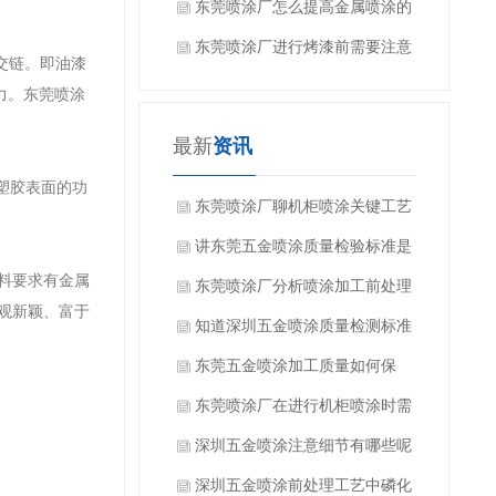
些？
东莞喷涂厂怎么提高金属喷涂的
效果？
东莞喷涂厂进行烤漆前需要注意
交链。即油漆
什么吗？
力。东莞喷涂
最新
资讯
塑胶表面的功
东莞喷涂厂聊机柜喷涂关键工艺
要求是什么？
讲东莞五金喷涂质量检验标准是
料要求有金属
什么？
东莞喷涂厂分析喷涂加工前处理
观新颖、富于
方式有哪些？
知道深圳五金喷涂质量检测标准
有哪些吗？
东莞五金喷涂加工质量如何保
证？
东莞喷涂厂在进行机柜喷涂时需
要注意事项有哪些呢？
深圳五金喷涂注意细节有哪些呢
深圳五金喷涂前处理工艺中磷化