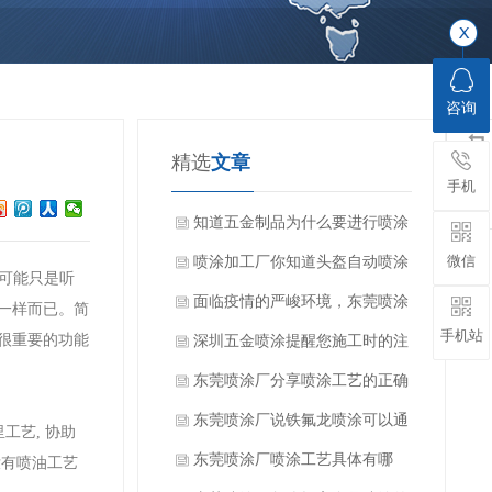
咨询
精选
文章
手机
知道五金制品为什么要进行喷涂
微信
加工吗？
喷涂加工厂你知道头盔自动喷涂
可能只是听
设备的特点吗？
面临疫情的严峻环境，东莞喷涂
一样而已。简
手机站
很重要的功能
厂家该如何顺利开展工作？
深圳五金喷涂提醒您施工时的注
意要点
东莞喷涂厂分享喷涂工艺的正确
操作和技巧
东莞喷涂厂说铁氟龙喷涂可以通
工艺, 协助
过几种方法测试储存变质问题
东莞喷涂厂喷涂工艺具体有哪
没有喷油工艺