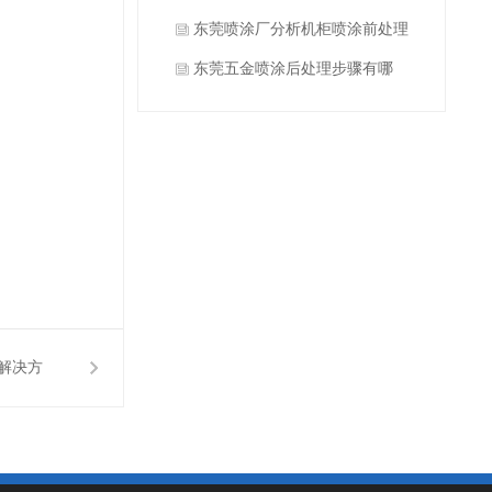
处理具体作用是什么？
东莞喷涂厂分析机柜喷涂前处理
具体要怎么做？
东莞五金喷涂后处理步骤有哪
些？
解决方
道吗？